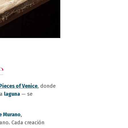
e
Pieces of Venice
, donde
la
laguna
— se
de Murano
,
ano. Cada creación