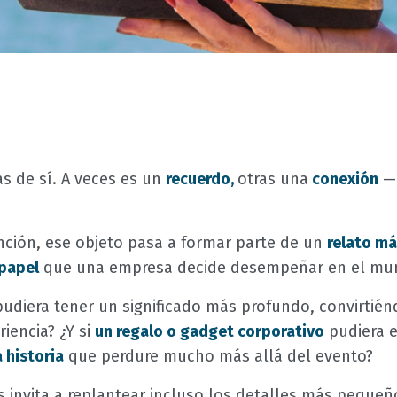
as de sí. A veces es un
recuerdo,
otras una
conexión
— 
nción, ese objeto pasa a formar parte de un
relato má
 papel
que una empresa decide desempeñar en el mu
o pudiera tener un significado más profundo, convirti
riencia? ¿Y si
un regalo o gadget corporativo
pudiera e
 historia
que perdure mucho más allá del evento?
 invita a replantear incluso los detalles más pequeños