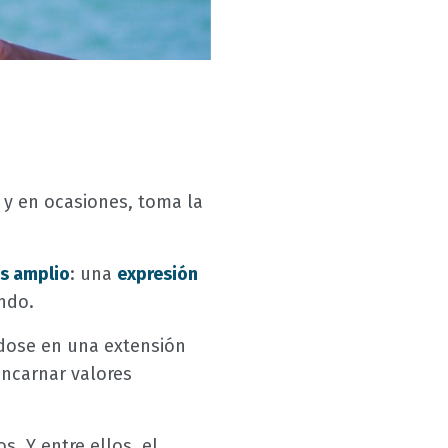
y en ocasiones, toma la
s amplio
: una
expresión
ndo.
éndose en una extensión
ncarnar valores
. Y entre ellos, el