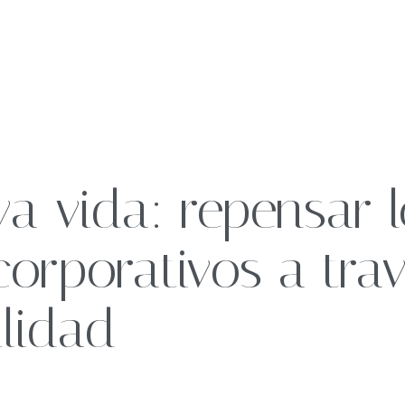
Nuestros hogares
as de viaje
a vida: repensar l
 y eventos
Sostenibilidad
corporativos a tra
ilidad
profesionales