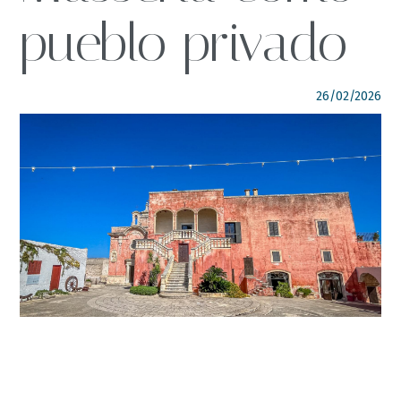
pueblo privado
SÍGUENOS
italyscape@italyscape.com
26/02/2026
+39 011 2293208