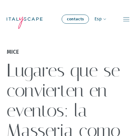
Skip
to
Contact
main
Esp
contacts
content
Experiencias de
MICE
Acerca de
viaje
Lugares que se
Nuestros
Nuestro equipo
hogares
convierten en
Reuniones y
Sostenibilidad
eventos: la
eventos
Masseria como
Carreras
Blog
profesionales