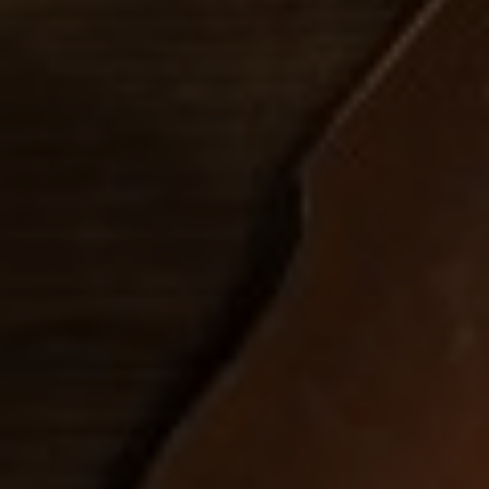
SUIVEZ-NOUS
italyscape@italyscape.com
+39 011 2293208