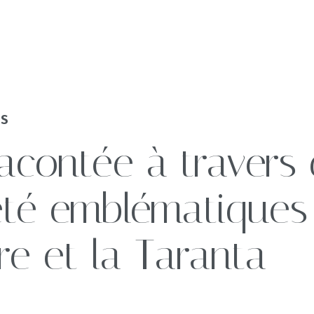
NS
Nos Demeures
es de voyage
 racontée à travers
et événements
Durabilité
été emblématiques 
e et la Taranta