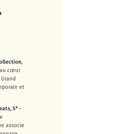
s
ollection,
 au cœur
u Grand
mporain et
eats, 5* -
te
ée associe
langage