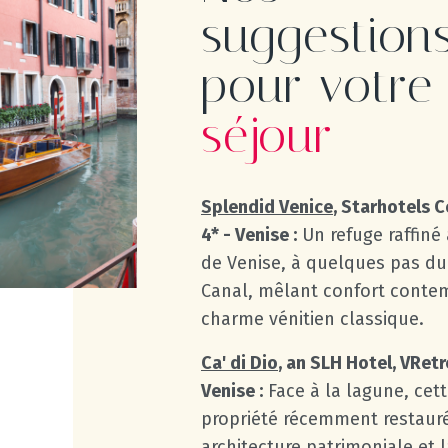
suggestion
pour votre
séjour
Splendid Venice
, Starhotels C
4* - Venise :
Un refuge raffiné
de Venise, à quelques pas d
Canal, mêlant confort conte
charme vénitien classique.
Ca' di Dio
, an SLH Hotel, VRetr
Venise :
Face à la lagune, cet
propriété récemment restaur
architecture patrimoniale et 