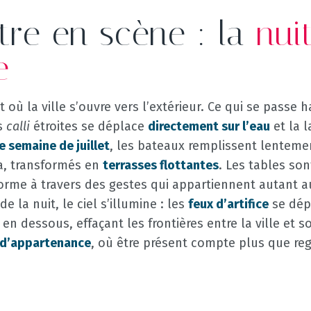
tre en scène : la
nui
e
uit où la ville s’ouvre vers l’extérieur. Ce qui se passe
es
calli
étroites se déplace
directement sur l’eau
et la l
e semaine de juillet
, les bateaux remplissent lenteme
ca, transformés en
terrasses flottantes
. Les tables son
 forme à travers des gestes qui appartiennent autant a
e la nuit, le ciel s’illumine : les
feux d’artifice
se dép
 en dessous, effaçant les frontières entre la ville et s
 d’appartenance
, où être présent compte plus que reg