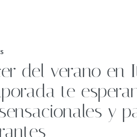
ES
Nuestros hogares
as de viaje
cer del verano en I
 y eventos
Sostenibilidad
mporada te espera
sensacionales y pa
profesionales
rantes