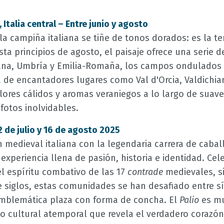
 Italia central – Entre junio y agosto
 la campiña italiana se tiñe de tonos dorados: es la 
sta principios de agosto, el paisaje ofrece una serie
ana, Umbría y Emilia-Romaña, los campos ondulados d
 de encantadores lugares como Val d'Orcia, Valdichian
olores cálidos y aromas veraniegos a lo largo de suav
 fotos inolvidables.
2 de julio y 16 de agosto 2025
 medieval italiana con la legendaria carrera de caball
experiencia llena de pasión, historia e identidad. Cel
l espíritu combativo de las 17
contrade
medievales, s
e siglos, estas comunidades se han desafiado entre 
emblemática plaza con forma de concha. El
Palio
es m
o cultural atemporal que revela el verdadero corazón