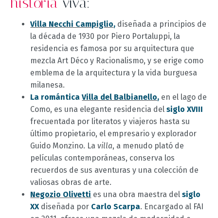
historia
viva:
Villa Necchi Campiglio
,
diseñada a principios de
la década de 1930 por Piero Portaluppi, la
residencia es famosa por su arquitectura que
mezcla Art Déco y Racionalismo, y se erige como
emblema de la arquitectura y la vida burguesa
milanesa.
La romántica
Villa del Balbianello
,
en el lago de
Como, es una elegante residencia del
siglo XVIII
frecuentada por literatos y viajeros hasta su
último propietario, el empresario y explorador
Guido Monzino. La
villa
, a menudo plató de
películas contemporáneas, conserva los
recuerdos de sus aventuras y una colección de
valiosas obras de arte.
Negozio Olivetti
es una obra maestra del
siglo
XX
diseñada por
Carlo Scarpa
. Encargado al FAI