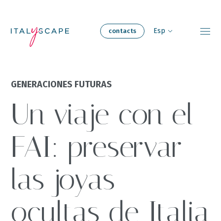
Skip
to
Contact
main
Esp
contacts
content
Experiencias de
GENERACIONES FUTURAS
Acerca de
viaje
Un viaje con el
Nuestros
Nuestro equipo
hogares
FAI: preservar
Reuniones y
Sostenibilidad
las joyas
eventos
ocultas de Italia
Carreras
Blog
profesionales