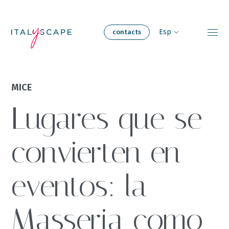
Skip
to
Contact
main
Esp
contacts
content
Experiencias de
MICE
Acerca de
viaje
Lugares que se
Nuestros
Nuestro equipo
hogares
convierten en
Reuniones y
Sostenibilidad
eventos: la
eventos
Masseria como
Carreras
Blog
profesionales