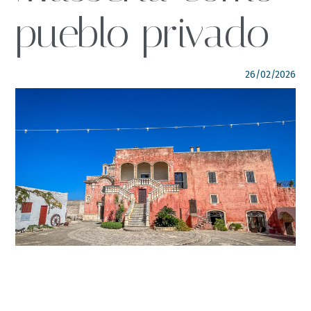
pueblo privado
SÍGUENOS
italyscape@italyscape.com
26/02/2026
+39 011 2293208